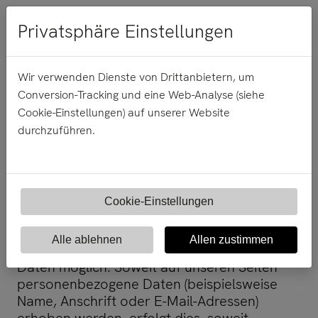
Menü
Privatsphäre Einstellungen
Wir verwenden Dienste von Drittanbietern, um
Conversion-Tracking und eine Web-Analyse (siehe
Datenschutz
Cookie-Einstellungen) auf unserer Website
Die Betreiber dieser Seiten nehmen den
durchzuführen.
Schutz Ihrer persönlichen Daten sehr ernst.
Wir behandeln Ihre personenbezogenen
Daten vertraulich und entsprechend der
gesetzlichen Datenschutzvorschriften sowie
Cookie-Einstellungen
dieser Datenschutzerklärung.
Die Nutzung unserer Webseite ist in der
Alle ablehnen
Allen zustimmen
Regel ohne Angabe personenbezogener
Daten möglich. Soweit auf unseren Seiten
personenbezogene Daten (beispielsweise
Name, Anschrift oder E-Mail-Adressen)