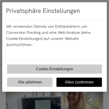
Menü
Privatsphäre Einstellungen
Wir verwenden Dienste von Drittanbietern, um
Conversion-Tracking und eine Web-Analyse (siehe
29.
Juni
2020
Cookie-Einstellungen) auf unserer Website
durchzuführen.
Der Alltag bei Mindshift.One
(der eigentlich gar keiner ist)
Cookie-Einstellungen
Alle ablehnen
Allen zustimmen