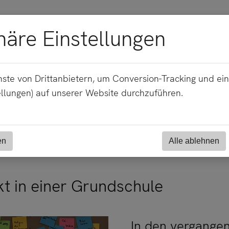
häre Einstellungen
Projekt in einer Grundschule
ste von Drittanbietern, um Conversion-Tracking und ei
ellungen) auf unserer Website durchzuführen.
2024
en
Alle ablehnen
kt in einer Grundschule
In den vergange