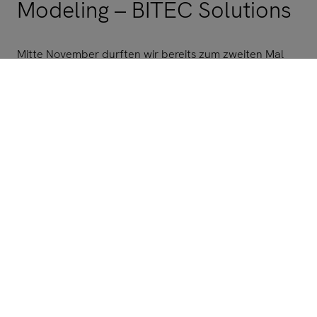
Modeling – BITEC Solutions
Mitte November durften wir bereits zum zweiten Mal
mit dem fantastischen Team von BITEC Solutions
zusammenarbeiten. Im Rahmen unseres Angebots …
Für Unternehmen
Für die Bildung
Unsere Methoden
Knowledge Base
Über uns